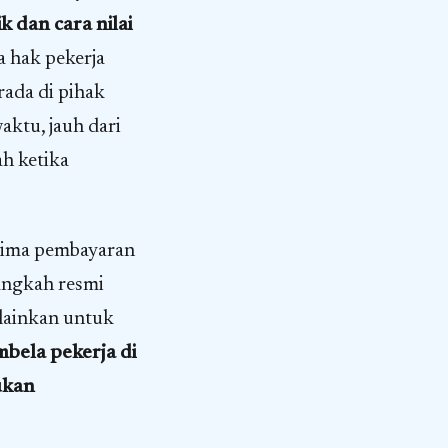
k dan cara nilai
 hak pekerja
rada di pihak
aktu, jauh dari
ah ketika
erima pembayaran
langkah resmi
lainkan untuk
bela pekerja di
ukan