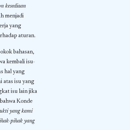
on kesediaan
h menjadi
erja yang
erhadap aturan.
pokok bahasan,
a kembali isu-
as hal yang
i atas isu yang
at isu lain jika
n bahwa Konde
ukti yang kami
pihak-pihak yang