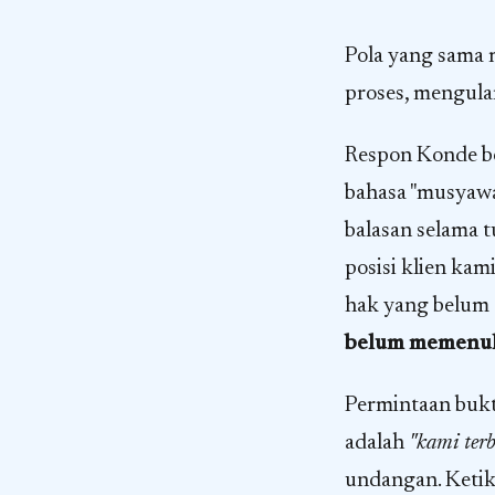
Pola yang sama 
proses, mengula
Respon Konde be
bahasa "musyawa
balasan selama t
posisi klien kam
hak yang belum 
belum memenuhi
Permintaan bukt
adalah
"kami ter
undangan. Keti