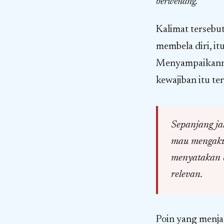
berwenang."
Kalimat tersebut
membela diri, it
Menyampaikanny
kewajiban itu ter
Sepanjang ja
mau mengakui
menyatakan b
relevan.
Poin yang menja