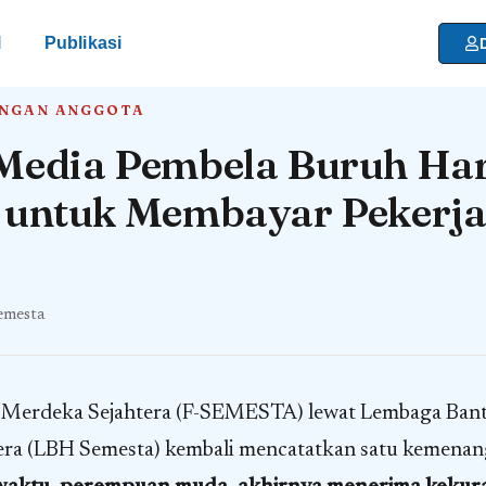
l
Publikasi
ANGAN ANGGOTA
 Media Pembela Buruh Ha
h untuk Membayar Pekerj
emesta
at Merdeka Sejahtera (F-SEMESTA) lewat Lembaga Ba
era (LBH Semesta) kembali mencatatkan satu kemenan