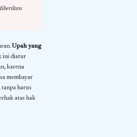
diberikan
aran.
Upah yang
ini diatur
an, karena
iasa membayar
, tanpa harus
erhak atas hak