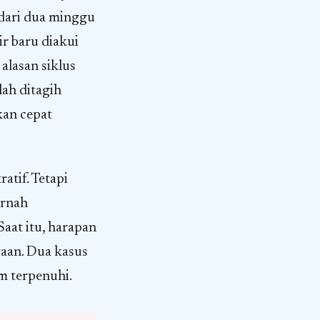
 dari dua minggu
ir baru diakui
alasan siklus
lah ditagih
kan cepat
atif. Tetapi
ernah
aat itu, harapan
gaan. Dua kasus
m terpenuhi.