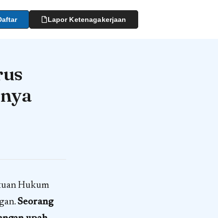
Daftar
Lapor Ketenagakerjaan
rus
anya
ntuan Hukum
gan.
Seorang