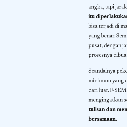
angka, tapi jara
itu diperlakuka
bisa terjadi di 
yang benar. Seme
pusat, dengan ja
prosesnya dibua
Seandainya peke
minimum yang di
dari luar. F-SE
mengingatkan soa
tulisan dan me
bersamaan.