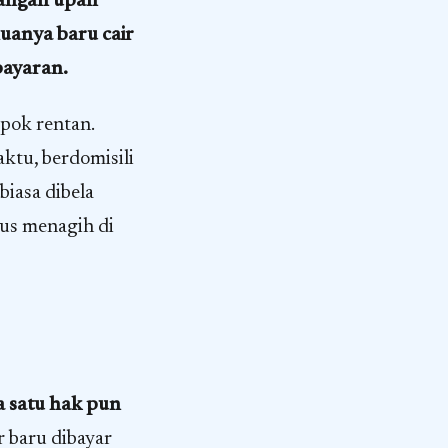
rangan upah
uanya baru cair
bayaran.
pok rentan.
ktu, berdomisili
biasa dibela
rus menagih di
a satu hak pun
r baru dibayar