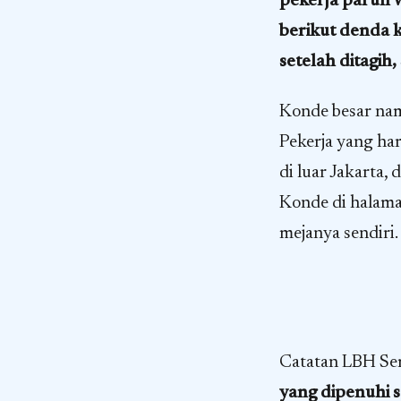
pekerja paruh
berikut denda 
setelah ditagih
Konde besar na
Pekerja yang ha
di luar Jakarta, 
Konde di halaman
mejanya sendiri.
Catatan LBH Sem
yang dipenuhi 