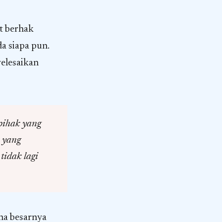
at berhak
da siapa pun.
elesaikan
pihak yang
 yang
idak lagi
na besarnya